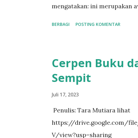
mengatakan: ini merupakan aw
SMK ini semakin berkembang d
BERBAGI
POSTING KOMENTAR
Sementara Kepala Dinas Peri
dan komitmen untuk membantu
baik ikan air tawar maupun ika
Cerpen Buku d
Sempit
Juli 17, 2023
Penulis: Tara Mutiara lihat
https://drive.google.com/f
V/view?usp=sharing