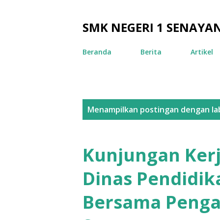
SMK NEGERI 1 SENAYA
Beranda
Berita
Artikel
P
Menampilkan postingan dengan la
o
s
Kunjungan Ker
t
Dinas Pendidik
i
Bersama Penga
n