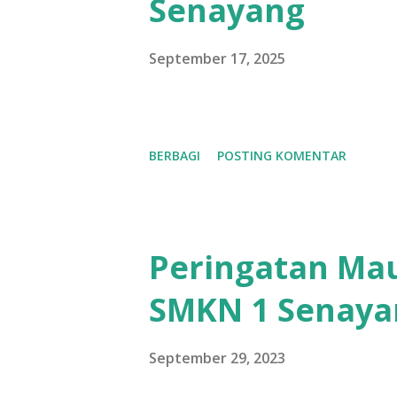
g
Senayang
a
September 17, 2025
n
BERBAGI
POSTING KOMENTAR
Peringatan Mau
SMKN 1 Senaya
September 29, 2023