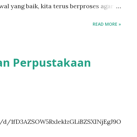
al yang baik, kita terus berproses agar
an lebih meningkat lebih baik lagi.
READ MORE »
kanan Kabupaten Lingga sangat antusias
 sekolah dalam pengadaan bibit ikan,
n air laut seperti kerapu.
an Perpustakaan
ile/d/1fD3AZSOW5RxleklzGLiBZSXINjEgJ9O